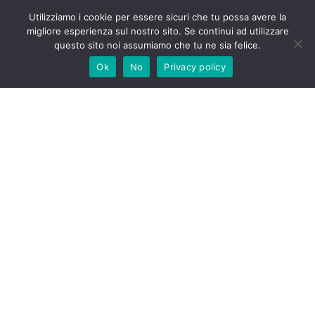
Scrivi la tua domanda
Utilizziamo i cookie per essere sicuri che tu possa avere la
migliore esperienza sul nostro sito. Se continui ad utilizzare
questo sito noi assumiamo che tu ne sia felice.
Ok
No
Privacy policy