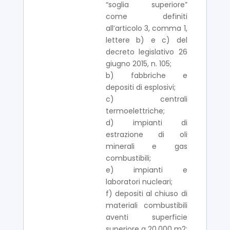
“soglia superiore”
come definiti
all’articolo 3, comma 1,
lettere b) e c) del
decreto legislativo 26
giugno 2015, n. 105;
b) fabbriche e
depositi di esplosivi;
c) centrali
termoelettriche;
d) impianti di
estrazione di oli
minerali e gas
combustibili;
e) impianti e
laboratori nucleari;
f) depositi al chiuso di
materiali combustibili
aventi superficie
superiore a 20.000 m2;