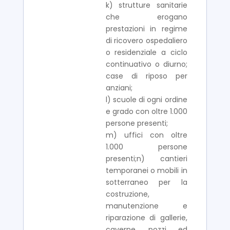
k) strutture sanitarie
che erogano
prestazioni in regime
di ricovero ospedaliero
o residenziale a ciclo
continuativo o diurno;
case di riposo per
anziani;
l) scuole di ogni ordine
e grado con oltre 1.000
persone presenti;
m) uffici con oltre
1.000 persone
presenti;n) cantieri
temporanei o mobili in
sotterraneo per la
costruzione,
manutenzione e
riparazione di gallerie,
caverne, pozzi ed