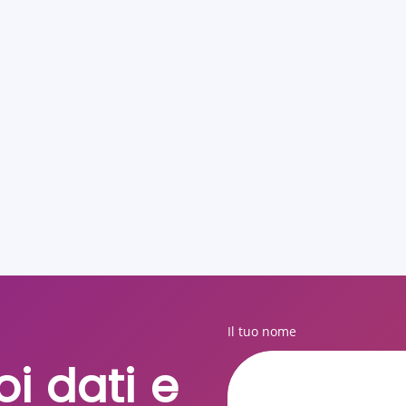
Il tuo nome
oi dati e