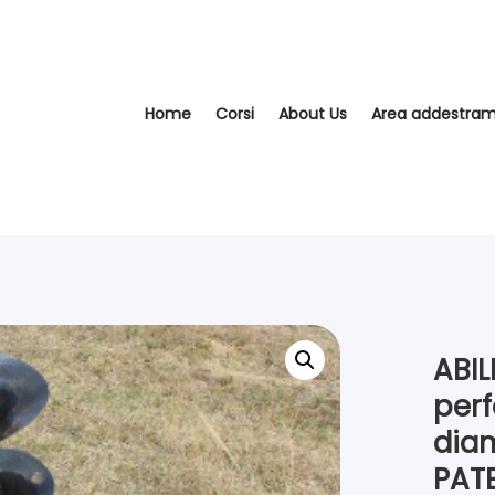
Home
Corsi
About Us
Area addestra
ABIL
perf
diam
PAT