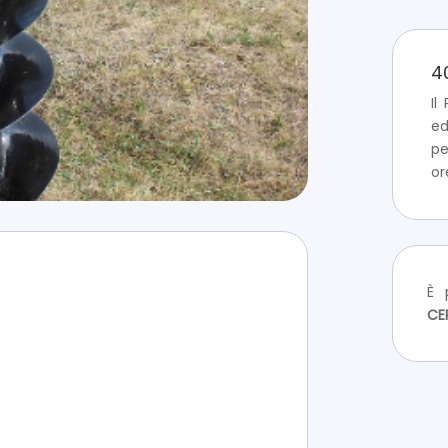
4
Il
ed
p
or
È p
CE